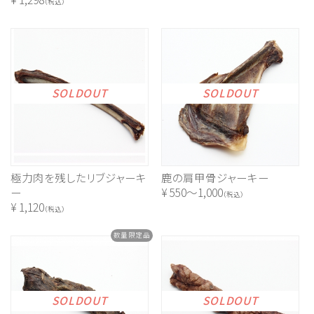
（税込）
SOLDOUT
SOLDOUT
極力肉を残したリブジャーキ
鹿の肩甲骨ジャーキー
ー
¥
550～1,000
（税込）
¥
1,120
（税込）
数量限定品
SOLDOUT
SOLDOUT