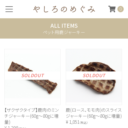
0
ALL ITEMS
ペット用鹿ジャーキー
SOLDOUT
SOLDOUT
【ザクザクタイプ】鹿肉のミン
鹿(ロース、モモ肉)のスライス
チジャーキー(60g～80gに増
ジャーキー(60g～80gに増量)
量)
¥
1,051
（税込）
¥
1,298