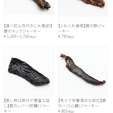
【食べ応え肉付きに大満足!】
【ふわふわ食感】鹿の肺ジャ
鹿のネックジャーキー
ーキー
¥
1,300～1,700
¥
790
（税込）
（税込）
【黒い色は鉄分が豊富な証
【希少で栄養満点な部位】鹿
し】鹿のレバー(肝臓)ジャー
のハツ(心臓)ジャーキー
キー
¥
803
（税込）