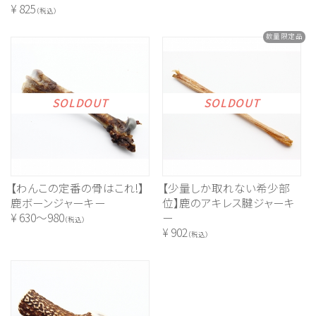
¥
825
（税込）
数量限定品
SOLDOUT
SOLDOUT
【わんこの定番の骨はこれ!】
【少量しか取れない希少部
鹿ボーンジャーキー
位】鹿のアキレス腱ジャーキ
¥
630～980
ー
（税込）
¥
902
（税込）